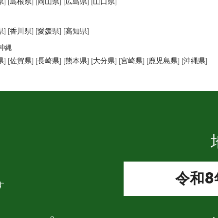
県
] [
島根県
] [
岡山県
] [
広島県
] [
山口県
]
県
] [
香川県
] [
愛媛県
] [
高知県
]
沖縄
県
] [
佐賀県
] [
長崎県
] [
熊本県
] [
大分県
] [
宮崎県
] [
鹿児島県
] [
沖縄県
]
令和8年
す