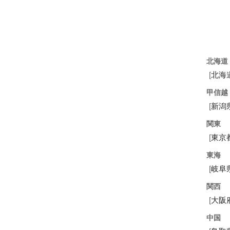
北海道
[
北海
甲信越
[
新潟
関東
[
東京
東海
[
岐阜
関西
[
大阪
中国