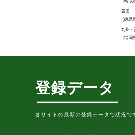
[
鳥取
四国
[
徳島
九州・
[
福岡
登録データ
各サイトの最新の登録データで状況で