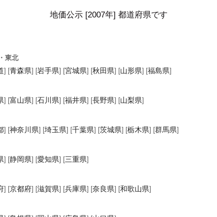
地価公示 [2007年] 都道府県です
・東北
道
] [
青森県
] [
岩手県
] [
宮城県
] [
秋田県
] [
山形県
] [
福島県
]
県
] [
富山県
] [
石川県
] [
福井県
] [
長野県
] [
山梨県
]
都
] [
神奈川県
] [
埼玉県
] [
千葉県
] [
茨城県
] [
栃木県
] [
群馬県
]
県
] [
静岡県
] [
愛知県
] [
三重県
]
府
] [
京都府
] [
滋賀県
] [
兵庫県
] [
奈良県
] [
和歌山県
]